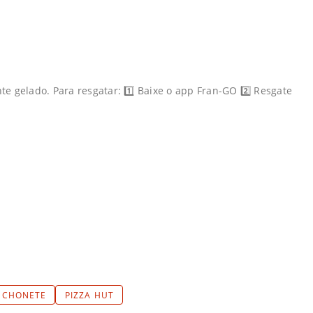
e gelado. Para resgatar: 1️⃣ Baixe o app Fran-GO 2️⃣ Resgate
NCHONETE
PIZZA HUT