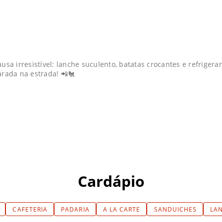
 irresistível: lanche suculento, batatas crocantes e refrigerant
rada na estrada! 📲🐔
Cardápio
CAFETERIA
PADARIA
A LA CARTE
SANDUICHES
LA