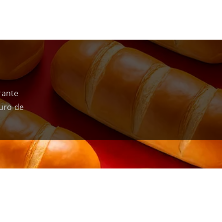
rante
uro de